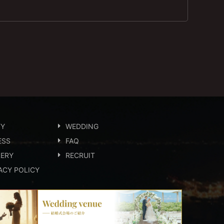
TY
WEDDING
ESS
FAQ
LERY
RECRUIT
ACY POLICY