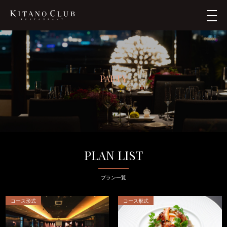
メ
ニ
ュ
ー
PARTY
PLAN LIST
プラン一覧
コース形式
コース形式